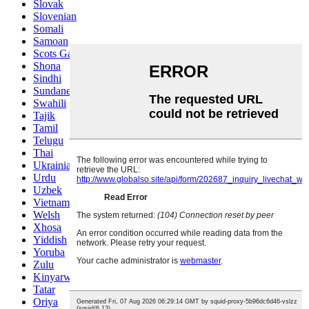
Slovak
Slovenian
Somali
Samoan
Scots Gaelic
Shona
Sindhi
Sundanese
Swahili
Tajik
Tamil
Telugu
Thai
Ukrainian
Urdu
Uzbek
Vietnamese
Welsh
Xhosa
Yiddish
Yoruba
Zulu
Kinyarwanda
Tatar
Oriya