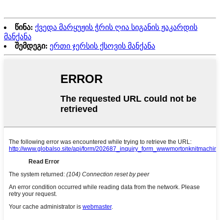
წინა:
ქვედა მარყუჟის ჭრის ღია სიგანის ჟაკარდის
მანქანა
შემდეგი:
ერთი ჯერსის ქსოვის მანქანა